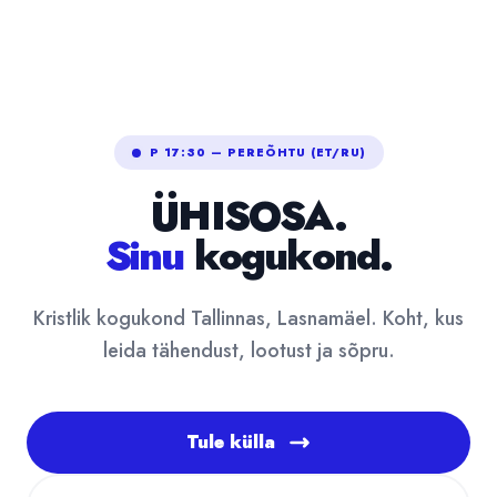
P 17:30 — PEREÕHTU (ET/RU)
ÜHISOSA.
Sinu
kogukond.
Kristlik kogukond Tallinnas, Lasnamäel. Koht, kus
leida tähendust, lootust ja sõpru.
Tule külla